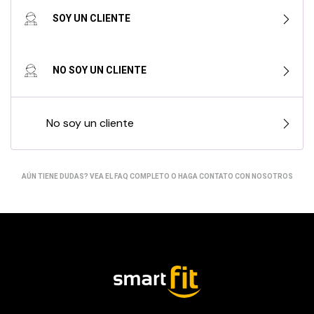
SOY UN CLIENTE
Soy un cliente
NO SOY UN CLIENTE
No soy un cliente
AÚN TIENE DUDAS?
VEA EL FAQ COMPLETO
O
HAGA CONTATO CON NOSOTROS