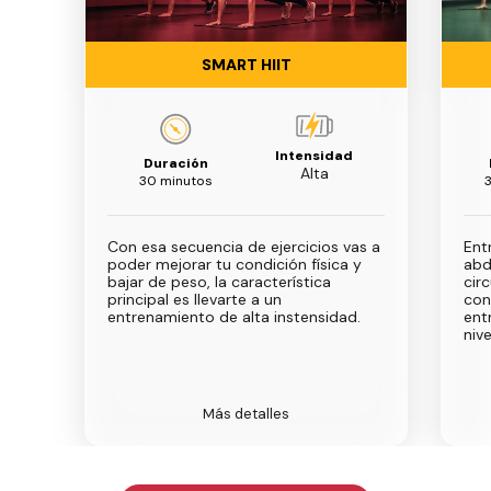
SMART HIIT
Intensidad
Duración
Alta
30 minutos
Con esa secuencia de ejercicios vas a
Ent
poder mejorar tu condición física y
abd
bajar de peso, la característica
cir
principal es llevarte a un
con
entrenamiento de alta instensidad.
ent
nive
Más detalles