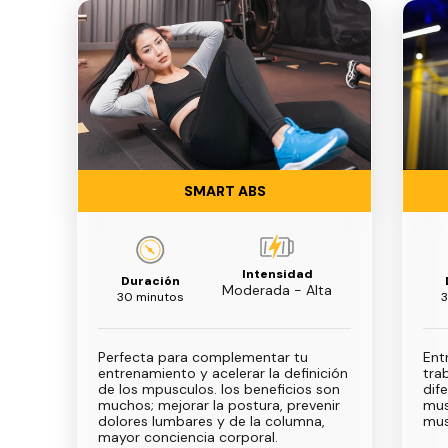
SMART ABS
Intensidad
Duración
Moderada - Alta
30 minutos
3
Perfecta para complementar tu
Ent
entrenamiento y acelerar la definición
tra
de los mpusculos. los beneficios son
dif
muchos; mejorar la postura, prevenir
mus
dolores lumbares y de la columna,
mus
mayor conciencia corporal.