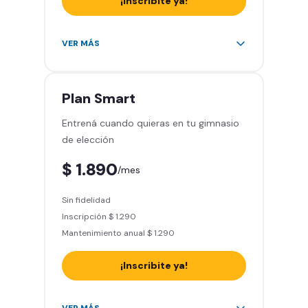
¡Inscribite ya!
Acceso a sillones de masaje
Área de peso libre, peso
VER MÁS
integrado, cardio y clases
grupales
Smart Fit Go – Entrená desde
Plan
Smart
donde estés
Entrená cuando quieras en tu gimnasio
Smart Fit App – Tu entrenamiento
de elección
en la palma de tu mano
Acceso ilimitado a todas las
$ 1.890
/mes
sedes del país y Latinoamérica
Invitá a tus amigos a entrenar - 5
Sin fidelidad
pases mensuales
Inscripción $ 1.290
Acceso a sillones de masaje
Mantenimiento anual $ 1.290
¡Inscribite ya!
Área de peso libre, peso
VER MÁS