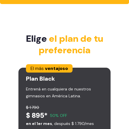
Elige
el plan de tu
preferencia
El más
ventajoso
Plan
Black
Entrená en cualquiera de nuestros
gimnasios en América Latina.
$ 1.790
$ 895*
50% OFF
en el 1er mes
, después $ 1.790/mes