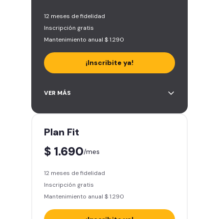
12 meses de fidelidad
Inscripción gratis
Mantenimiento anual $ 1.290
¡Inscribite ya!
Área de peso libre, peso
VER MÁS
integrado, cardio y clases
grupales
Smart Fit Go – Entrená desde
Plan
Fit
donde estés
$ 1.690
Smart Fit App – Tu entrenamiento
/mes
en la palma de tu mano
Acceso ilimitado a todas las
12 meses de fidelidad
sedes del país y Latinoamérica
Inscripción gratis
Invitá a tus amigos a entrenar - 5
Mantenimiento anual $ 1.290
pases mensuales