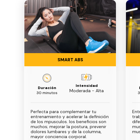
SMART ABS
Intensidad
Duración
Moderada - Alta
30 minutos
3
Perfecta para complementar tu
Ent
entrenamiento y acelerar la definición
tra
de los mpusculos. los beneficios son
dif
muchos; mejorar la postura, prevenir
mus
dolores lumbares y de la columna,
mus
mayor conciencia corporal.