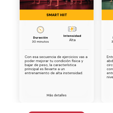
SMART HIIT
Intensidad
Duración
Alta
30 minutos
Con esa secuencia de ejercicios vas a
Ent
poder mejorar tu condición física y
abd
bajar de peso, la característica
cir
principal es llevarte a un
con
entrenamiento de alta instensidad.
ent
nive
Más detalles